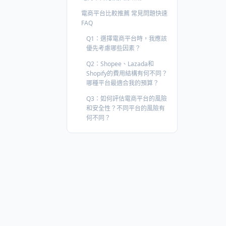
電商平台比較推薦 常見問題快速
FAQ
Q1：選擇電商平台時，我應該
優先考慮哪些因素？
Q2：Shopee、Lazada和
Shopify的費用結構有何不同？
哪種平台最適合我的預算？
Q3：如何評估電商平台的風險
和安全性？不同平台的風險有
何不同？