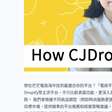
想在茫茫電商海中找到最適合你的平台？「電商平台比
Shopify等主流平台，不只比較表面功能，更
險。 我們會根據不同商品類型（例如時尚服飾更適合注
目標市場，提供精準的平台推薦和經營策略建議。