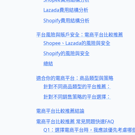
Lazada費用結構分析
Shopify費用結構分析
平台風險與賬戶安全：電商平台比較推薦
Shopee、Lazada的風險與安全
Shopify的風險與安全
總結
適合你的電商平台：商品類型與策略
針對不同商品類型的平台推薦：
針對不同銷售策略的平台選擇：
電商平台比較推薦結論
電商平台比較推薦 常見問題快速FAQ
Q1：選擇電商平台時，我應該優先考慮哪