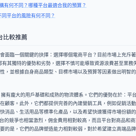
y的費用結構有何不同？哪種平台最適合我的預算？
不同平台的風險有何不同？
商平台比較推薦
會面臨一個關鍵的抉擇：選擇哪個電商平台？目前市場上充斥著
，每個平台都有其獨特的優勢和劣勢，選擇不慎可能導致資源浪費甚至業務
性，並根據自身商品類型、目標市場以及預算等因素做出明智的
，擁有龐大的用戶基礎和成熟的物流體系。它們的優勢在於：平
在顧客。此外，它們都提供完善的內建營銷工具，例如促銷活動
快消品、生活用品等標準化產品，以及希望快速獲得市場份額的
兩個平台的競爭也相當激烈，佣金費用相對較高，而且平台對商品和
要的是，它們的品牌塑造能力相對較弱，對於希望建立高端品牌