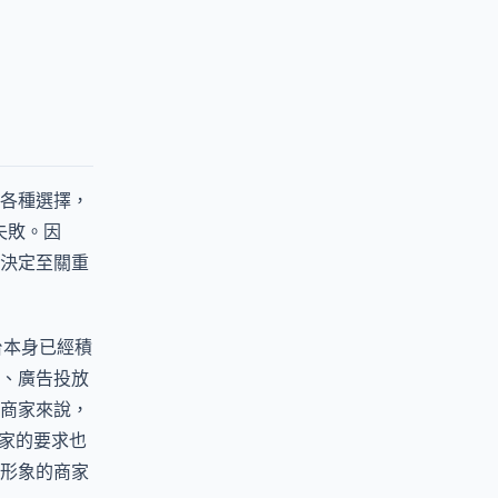
各種選擇，
失敗。因
決定至關重
台本身已經積
、廣告投放
商家來說，
商家的要求也
形象的商家