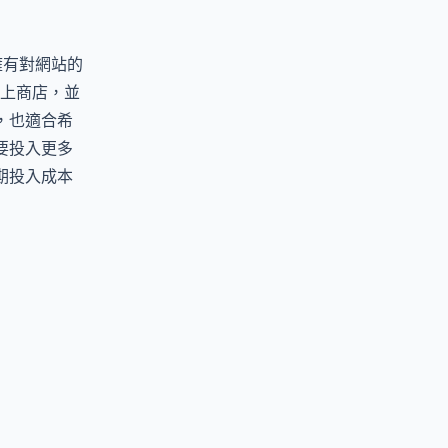
擁有對網站的
上商店，並
，也適合希
要投入更多
期投入成本