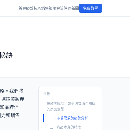
首頁
經營技巧
銷售策略
金流管理
新聞
免費教學
秘訣
略。我們將
目錄
，選擇美妝產
爆款團購品：如何選擇適合團購
和品牌信
的商品類型
引力和銷售
一、市場需求與趨勢分析
二、商品本身的特性