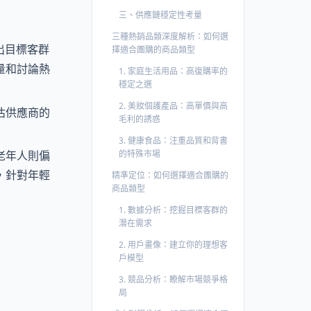
三、供應鏈穩定性考量
三種熱銷品類深度解析：如何選
找出目標客群
擇適合團購的商品類型
量和討論熱
1. 家庭生活用品：高復購率的
穩定之選
2. 美妝個護產品：高單價與高
估供應商的
毛利的誘惑
3. 健康食品：注重品質和背書
的特殊市場
老年人則偏
，針對年輕
精準定位：如何選擇適合團購的
商品類型
1. 數據分析：挖掘目標客群的
潛在需求
2. 用戶畫像：建立你的理想客
戶模型
3. 競品分析：瞭解市場競爭格
局