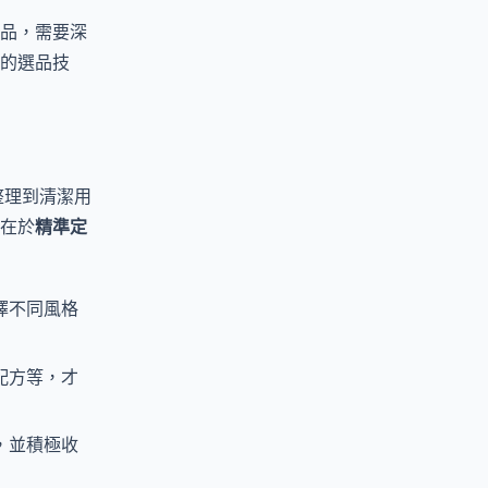
品，需要深
的選品技
整理到清潔用
在於
精準定
擇不同風格
配方等，才
，並積極收