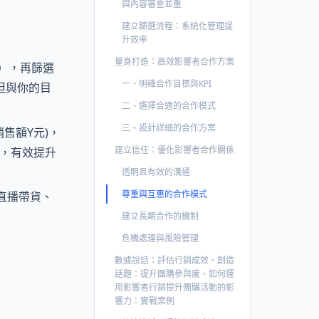
與內容審查並重
建立篩選流程：系統化管理提
升效率
量身打造：高效影響者合作方案
），再篩選
一、明確合作目標與KPI
但與你的目
二、選擇合適的合作模式
三、設計詳細的合作方案
售額Y元)，
建立信任：優化影響者合作關係
費，有效提升
透明且有效的溝通
尊重與互惠的合作模式
直播帶貨、
建立長期合作的機制
危機處理與風險管理
數據說話：評估行銷成效、創造
話題：提升團購參與度、如何運
用影響者行銷提升團購活動的影
響力：實戰案例