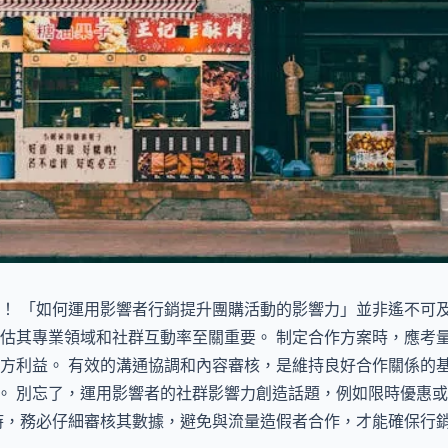
！ 「如何運用影響者行銷提升團購活動的影響力」並非遙不可
估其專業領域和社群互動率至關重要。 制定合作方案時，應考
方利益。 有效的溝通協調和內容審核，是維持良好合作關係的
略。 別忘了，運用影響者的社群影響力創造話題，例如限時優惠
時，務必仔細審核其數據，避免與流量造假者合作，才能確保行