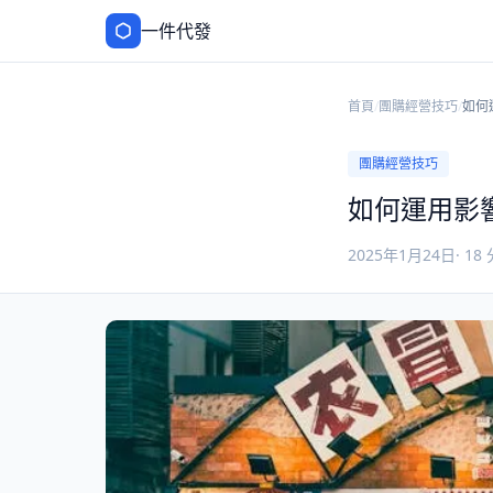
一件代發
首頁
/
團購經營技巧
/
如何
響力
團購經營技巧
如何運用影
2025年1月24日
·
18