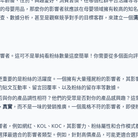
年齡層、性別、興趣愛好、消費習慣、在哪個社群平台活躍等等
的母嬰用品，那麼你的影響者就應該在母嬰領域擁有較高的知名
查、數據分析，甚至是觀察競爭對手的目標客群，來建立一個
清
響者。這可不是單純看粉絲數量這麼簡單！你需要從多個面向評
更重要的是粉絲的活躍度。一個擁有大量殭屍粉的影響者，其影
的貼文互動率、留言回覆率、以及粉絲的留存率等數據。
否與你的產品調性相符？他們的受眾是否對你的產品感興趣？這
、真實
，而不是一味的營銷推廣。一個風格不符的影響者，即使
響者，例如網紅、KOL、KOC，其影響力、粉絲屬性和合作模式
選擇最適合的影響者類型。例如，針對高價產品，可能更適合選