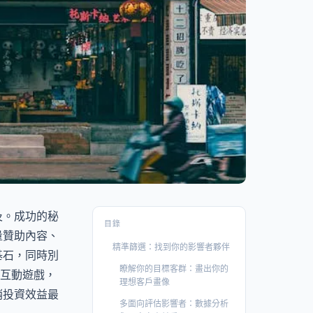
及。成功的秘
目錄
量贊助內容、
精準篩選：找到你的影響者夥伴
基石，同時別
瞭解你的目標客群：畫出你的
或互動遊戲，
理想客戶畫像
銷投資效益最
多面向評估影響者：數據分析