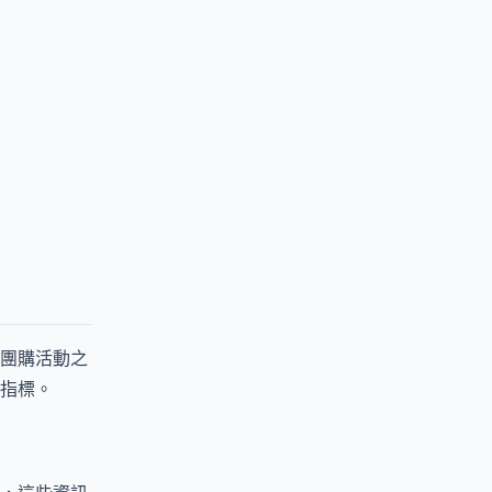
團購活動之
指標。