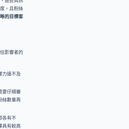
，這些資訊
度，且粉絲
晰的目標客
估影響者的
響力遠不及
需要仔細審
粉絲數量再
都各有不
擇具有較高