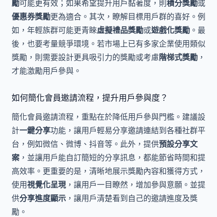
勵
可能更有效；如果希望提升用戶黏著度，則
積分獎勵
或
優惠券獎勵
更為適合。其次，瞭解目標用戶群的喜好。例
如，年輕族群可能更青睞
虛擬禮品獎勵
或
遊戲化獎勵
。最
後，也要考量競爭環境。若市場上已有多家企業使用類似
獎勵，則需要設計更具吸引力的獎勵或考慮
階梯式獎勵
，
才能激勵用戶參與。
如何簡化會員邀請流程，提升用戶參與度？
簡化會員邀請流程，重點在於降低用戶參與門檻。建議設
計
一鍵分享
功能，讓用戶輕易分享邀請連結到各種社群平
台，例如微信、微博、抖音等。此外，提供
預設分享文
案
，並讓用戶能自訂簡短的分享訊息，都能節省時間和提
高效率。更重要的是，清晰地展示獎勵內容和獲得方式，
使用
視覺化呈現
，讓用戶一目瞭然，增加參與意願。並提
供
分享進度顯示
，讓用戶清楚看到自己的邀請進度及獎
勵。