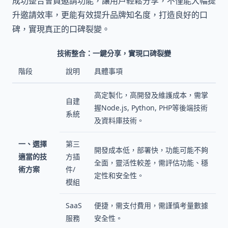
成功整合會員邀請功能，讓用戶輕鬆分享，不僅能大幅提
升邀請效率，更能有效提升品牌知名度，打造良好的口
碑，實現真正的口碑裂變。
技術整合：一鍵分享，實現口碑裂變
階段
說明
具體事項
高定製化，高開發及維護成本，需掌
自建
握Node.js, Python, PHP等後端技術
系統
及資料庫技術。
一、選擇
第三
開發成本低，部署快，功能可能不夠
適當的技
方插
全面，靈活性較差，需評估功能、穩
術方案
件/
定性和安全性。
模組
SaaS
便捷，需支付費用，需謹慎考量數據
服務
安全性。