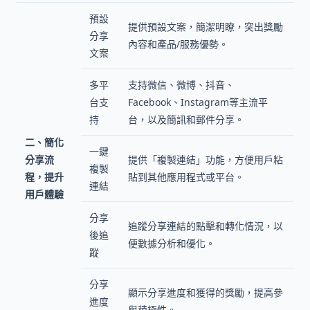
預設
提供預設文案，簡潔明瞭，突出獎勵
分享
內容和產品/服務優勢。
文案
多平
支持微信、微博、抖音、
台支
Facebook、Instagram等主流平
持
台，以及簡訊和郵件分享。
二、簡化
一鍵
分享流
提供「複製連結」功能，方便用戶粘
複製
程，提升
貼到其他應用程式或平台。
連結
用戶體驗
分享
追蹤分享連結的點擊和轉化情況，以
後追
便數據分析和優化。
蹤
分享
顯示分享進度和獲得的獎勵，提高參
進度
與積極性。