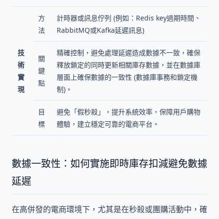
方
計時器或訊息佇列 (例如：Redis key過期時間、
法
RabbitMQ或Kafka延遲訊息)
技
精確控制，避免處理延遲造成數據不一致，確保
關
術
釋放鎖定的同時更新相關庫存數據，並在數據庫
鍵
實
層面上確保數據的一致性 (數據庫事務和鎖定機
點
現
制)。
目
避免「假秒殺」，提升系統效率，保障用戶購物
標
體驗，建立穩定可靠的電商平台。
數據一致性：如何實施即時庫存扣減避免數據
延遲
在高併發的電商環境下，尤其是在秒殺或團購活動中，確