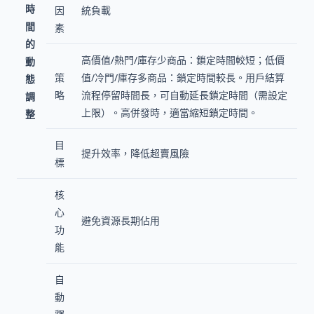
時
因
統負載
間
素
的
高價值/熱門/庫存少商品：鎖定時間較短；低價
動
策
值/冷門/庫存多商品：鎖定時間較長。用戶結算
態
略
流程停留時間長，可自動延長鎖定時間（需設定
調
上限）。高併發時，適當縮短鎖定時間。
整
目
提升效率，降低超賣風險
標
核
心
避免資源長期佔用
功
能
自
動