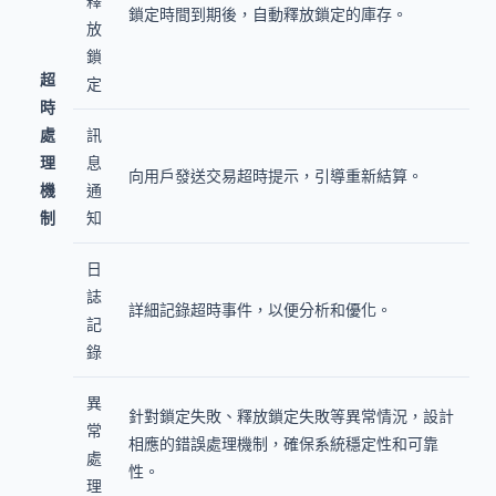
釋
鎖定時間到期後，自動釋放鎖定的庫存。
放
鎖
超
定
時
處
訊
理
息
向用戶發送交易超時提示，引導重新結算。
機
通
制
知
日
誌
詳細記錄超時事件，以便分析和優化。
記
錄
異
針對鎖定失敗、釋放鎖定失敗等異常情況，設計
常
相應的錯誤處理機制，確保系統穩定性和可靠
處
性。
理