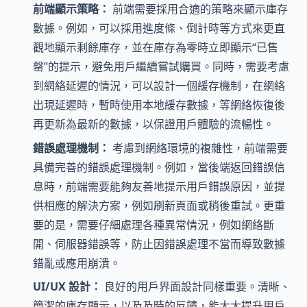
前端顯示策略：
前端需要採用合適的策略來顯示庫存
數據。例如，可以採用進度條、倒計時等方式來更直
觀地顯示剩餘庫存，並在庫存為零時立即顯示“已售
罄”的提示，避免用戶繼續嘗試購買。同時，需要考慮
到網絡延遲的情況，可以設計一個緩存機制，在網絡
出現延遲時，暫時使用本地緩存數據，等網絡恢復後
再更新為最新的數據，以保證用戶體驗的流暢性。
錯誤處理機制：
考慮到網絡環境的複雜性，前端需要
具備完善的錯誤處理機制。例如，當後端返回錯誤信
息時，前端需要能夠友善地提示用戶錯誤原因，並提
供相應的解決方案，例如刷新頁面或稍後重試。更重
要的是，需要仔細處理各種異常情況，例如網絡斷
開、伺服器錯誤等，防止因錯誤處理不當而導致數據
錯亂或應用崩潰。
UI/UX 設計：
良好的用戶界面設計同樣重要。清晰、
簡潔的庫存顯示，以及及時的反饋，能大大提升用戶