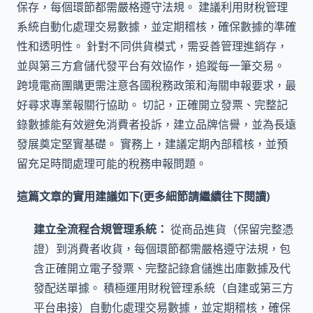
保存，每個環節都需嚴格遵守法規。 建議利用財稅管理
系統自動化處理交易數據，並定期稽核，確保數據的準確
性和透明性。 針對不同供貨模式，需妥善管理進銷存，
並與第三方倉儲代發平台有效協作，追蹤每一筆交易。
跨境電商團購更需注意各國稅務政策和海關申報要求，最
好尋求專業報關行協助。 切記，正確開立發票、完整記
錄數據能有效避免消費者投訴，建立品牌信譽，並為長遠
發展奠定堅實基礎。 實務上，建議定期內部稽核，並預
留充足時間處理可能的稅務申報問題。
這篇文章的實用建議如下(更多細節請繼續往下閱讀)
建立全流程合規管理系統：
從商品進貨（保留完整憑
證）到消費者收貨，每個環節都需嚴格遵守法規，包
含正確開立電子發票、完整記錄倉儲進出庫數據及代
發配送單據。 積極運用財稅管理系統（自建或第三方
平台串接）自動化處理交易數據，並定期稽核，確保