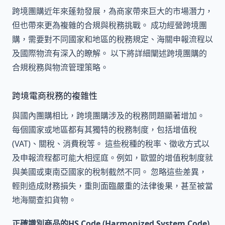
跨境團購近年來蓬勃發展，為商家帶來巨大的市場潛力，
但也帶來更為複雜的合規與稅務挑戰。 成功經營跨境團
購，需要對不同國家和地區的稅務規定、海關申報流程以
及國際物流有深入的瞭解。 以下將詳細闡述跨境團購的
合規稅務與物流管理策略。
跨境電商稅務的複雜性
與國內團購相比，跨境團購涉及的稅務問題顯著增加。
每個國家或地區都有其獨特的稅務制度，包括增值稅
(VAT)、關稅、消費稅等。 這些稅種的稅率、徵收方式以
及申報流程都可能大相逕庭。例如，歐盟的增值稅制度就
與美國或東南亞國家的稅制截然不同。 忽略這些差異，
輕則造成財務損失，重則面臨嚴重的法律後果，甚至被當
地海關查扣貨物。
正確識別商品的HS Code (Harmonized System Code)