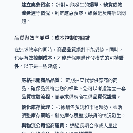
建立應急預案：
針對可能發生的
爆單
、
缺貨
或
物
流延遲
等情況，制定應急預案，確保能及時解決問
題。
品質與效率並重：成本控制的關鍵
在追求效率的同時，
商品品質
絕對不能妥協。同時，
也要有效
控制成本
，才能確保團購代發模式的
可持續
性
。以下是一些建議：
嚴格把關商品品質：
定期抽查代發供應商的商
品，確保品質符合您的標準。您可以考慮建立一套
品質檢驗流程
，並要求供應商提供
品質保證書
。
優化庫存管理：
根據銷售預測和市場趨勢，靈活
調整
庫存策略
。避免
庫存積壓
或
缺貨
的情況發生。
與物流公司協商運費：
通過長期合作或大量出