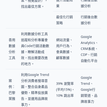
案、視覺設計），
果
據分析
找出最佳方案。
最佳化行銷
行銷後台數
策略
據分析
利用數據分析工具
Google
善用
追蹤和分析專屬會
網站流量、
Analytics、
數據
員Code行銷活動數
用戶行為、
CRM系統、
分析
據，瞭解活動成
會員數據、
CDP、行銷
工具
效，找出需要改進
顧客數據
自動化平台
的地方。
利用Google Trend
Google
案
分析消費者搜尋意
39% 瀏覽率
Trend、
例：
圖，整合自身產品
(平均15%)，
Google行
巴黎
優勢，精準投放廣
10% 跳出率
銷管道、品
萊雅
告，並運用品牌故
牌故事力
事力。