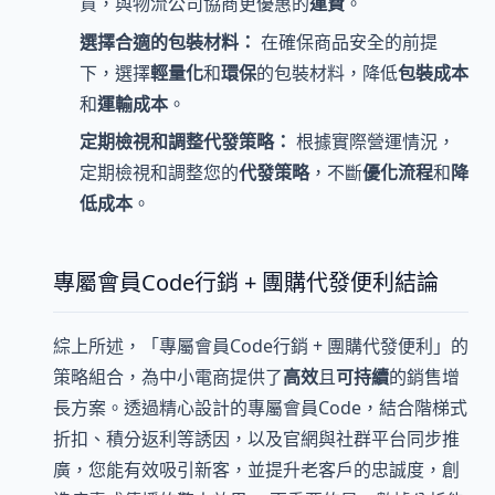
貨，與物流公司協商更優惠的
運費
。
選擇合適的包裝材料：
在確保商品安全的前提
下，選擇
輕量化
和
環保
的包裝材料，降低
包裝成本
和
運輸成本
。
定期檢視和調整代發策略：
根據實際營運情況，
定期檢視和調整您的
代發策略
，不斷
優化流程
和
降
低成本
。
專屬會員Code行銷 + 團購代發便利結論
綜上所述，「專屬會員Code行銷 + 團購代發便利」的
策略組合，為中小電商提供了
高效
且
可持續
的銷售增
長方案。透過精心設計的專屬會員Code，結合階梯式
折扣、積分返利等誘因，以及官網與社群平台同步推
廣，您能有效吸引新客，並提升老客戶的忠誠度，創