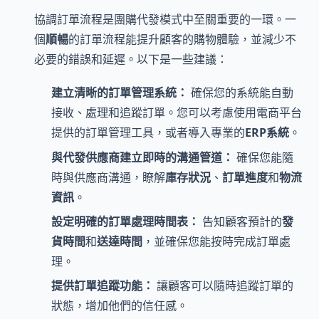
協調訂單流程是團購代發模式中至關重要的一環。一
個
順暢
的訂單流程能提升顧客的購物體驗，並減少不
必要的錯誤和延遲。以下是一些建議：
建立清晰的訂單管理系統：
確保您的系統能自動
接收、處理和追蹤訂單。您可以考慮使用電商平台
提供的訂單管理工具，或者導入專業的
ERP系統
。
與代發供應商建立即時的溝通管道：
確保您能隨
時與供應商溝通，瞭解
庫存狀況
、
訂單進度
和
物流
資訊
。
設定明確的訂單處理時間表：
告知顧客預計的
發
貨時間
和
送達時間
，並確保您能按時完成訂單處
理。
提供訂單追蹤功能：
讓顧客可以隨時追蹤訂單的
狀態，增加他們的信任感。