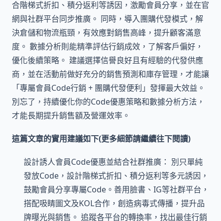
合階梯式折扣、積分返利等誘因，激勵會員分享，並在官
網與社群平台同步推廣。 同時，導入團購代發模式，解
決倉儲和物流瓶頸，有效應對銷售高峰，提升顧客滿意
度。 數據分析則能精準評估行銷成效，了解客戶偏好，
優化後續策略。 建議選擇信譽良好且有經驗的代發供應
商，並在活動前做好充分的銷售預測和庫存管理，才能讓
「專屬會員Code行銷 + 團購代發便利」發揮最大效益。
別忘了，持續優化你的Code優惠策略和數據分析方法，
才能長期提升銷售額及營運效率。
這篇文章的實用建議如下(更多細節請繼續往下閱讀)
設計誘人會員Code優惠並結合社群推廣： 別只單純
發放Code，設計階梯式折扣、積分返利等多元誘因，
鼓勵會員分享專屬Code。善用臉書、IG等社群平台，
搭配吸睛圖文及KOL合作，創造病毒式傳播，提升品
牌曝光與銷售。 追蹤各平台的轉換率，找出最佳行銷