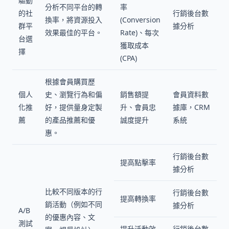
驅動
分析不同平台的轉
率
的社
行銷後台數
換率，將資源投入
(Conversion
群平
據分析
效果最佳的平台。
Rate)、每次
台選
獲取成本
擇
(CPA)
根據會員購買歷
個人
史、瀏覽行為和偏
銷售額提
會員資料數
化推
好，提供量身定製
升、會員忠
據庫，CRM
薦
的產品推薦和優
誠度提升
系統
惠。
行銷後台數
提高點擊率
據分析
比較不同版本的行
行銷後台數
提高轉換率
銷活動（例如不同
據分析
A/B
的優惠內容、文
測試
提升活動效
行銷後台數