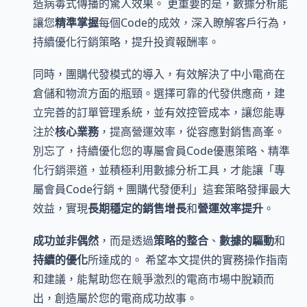
造病毒式傳播的驚人效果。 更重要的是，數據分析能
讓您
精準掌握
每個Code的成效，深入瞭解客戶行為，
持續優化行銷策略，提升投資報酬率。
同時，團購代發模式的導入，有效解決了中小電商在
倉儲和物流方面的瓶頸。選擇可靠的代發供應商，建
立完善的訂單管理系統，並有效控管成本，讓您能專
注於
核心業務
，提高營運效率，從容應對銷售高峯。
別忘了，持續優化您的專屬會員Code優惠策略、精準
化行銷渠道，並積極利用數據分析工具，才能讓「專
屬會員Code行銷 + 團購代發便利」這套策略發揮最大
效益，實現
長期穩定的銷售增長
和
營運效率提升
。
成功並非偶然
，而是透過
策略的整合
、
數據的驅動
和
持續的優化
所達成的。 希望本文提供的實務操作指南
和建議，能幫助您在競爭激烈的電商市場中脫穎而
出，創造屬於您的電商成功故事。