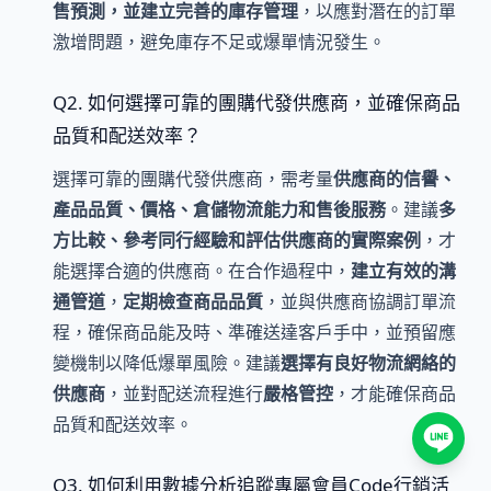
售預測，並建立完善的庫存管理
，以應對潛在的訂單
激增問題，避免庫存不足或爆單情況發生。
Q2. 如何選擇可靠的團購代發供應商，並確保商品
品質和配送效率？
選擇可靠的團購代發供應商，需考量
供應商的信譽、
產品品質、價格、倉儲物流能力和售後服務
。建議
多
方比較、參考同行經驗和評估供應商的實際案例
，才
能選擇合適的供應商。在合作過程中，
建立有效的溝
通管道
，
定期檢查商品品質
，並與供應商協調訂單流
程，確保商品能及時、準確送達客戶手中，並預留應
變機制以降低爆單風險。建議
選擇有良好物流網絡的
供應商
，並對配送流程進行
嚴格管控
，才能確保商品
品質和配送效率。
Q3. 如何利用數據分析追蹤專屬會員Code行銷活