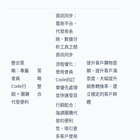
資訊同步：
電商平台、
代發商系
統、數據分
析工具之間
資訊同步
整合策
提升客戶購物意
流程優化：
略：專屬
策
願，提升客戶滿
使用會員
會員
略
意度，大幅提升
Code的訂
Code行
整
銷售轉換率，建
單優先處理
銷 + 團購
合
立穩定的客戶群
並快速發貨
代發便利
體
行銷配合：
強調團購代
發的便利
性，吸引更
多客戶使用