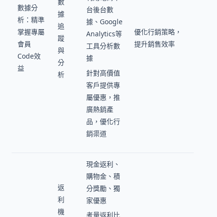
數
數據分
台後台數
據
析：精準
據、Google
追
掌握專屬
優化行銷策略，
Analytics等
蹤
會員
提升銷售效率
工具分析數
與
Code效
據
分
益
針對高價值
析
客戶提供專
屬優惠，推
廣熱銷產
品，優化行
銷渠道
現金返利、
購物金、積
返
分獎勵、獨
利
家優惠
機
考量返利比