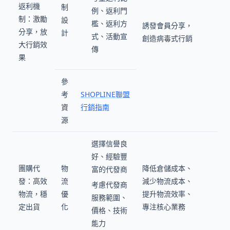
返利機
制
例、返利門
制：激勵
設
檻、返利方
誘發會員分享，
分享，放
計
式、活動宣
創造病毒式行銷
大行銷效
傳
果
參
考
SHOPLINE聯盟
資
行銷指南
源
選擇信譽良
好、經驗豐
團購代
物
降低倉儲成本、
富的代發商
發：高效
流
減少物流成本、
考慮代發商
物流，穩
優
提升物流效率、
服務範圍、
定出貨
化
專注核心業務
價格、技術
能力