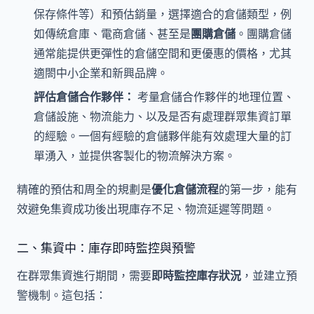
保存條件等）和預估銷量，選擇適合的倉儲類型，例
如傳統倉庫、電商倉儲、甚至是
團購倉儲
。團購倉儲
通常能提供更彈性的倉儲空間和更優惠的價格，尤其
適閤中小企業和新興品牌。
評估倉儲合作夥伴：
考量倉儲合作夥伴的地理位置、
倉儲設施、物流能力、以及是否有處理群眾集資訂單
的經驗。一個有經驗的倉儲夥伴能有效處理大量的訂
單湧入，並提供客製化的物流解決方案。
精確的預估和周全的規劃是
優化倉儲流程
的第一步，能有
效避免集資成功後出現庫存不足、物流延遲等問題。
二、集資中：庫存即時監控與預警
在群眾集資進行期間，需要
即時監控庫存狀況
，並建立預
警機制。這包括：