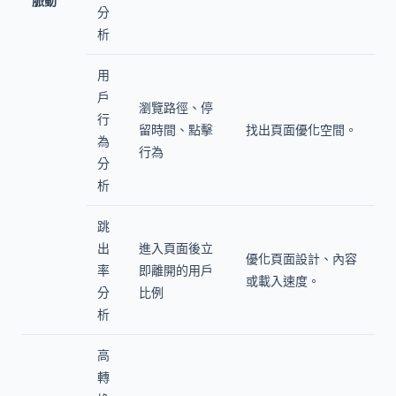
脈動
分
析
用
戶
瀏覽路徑、停
行
留時間、點擊
找出頁面優化空間。
為
行為
分
析
跳
出
進入頁面後立
優化頁面設計、內容
率
即離開的用戶
或載入速度。
分
比例
析
高
轉