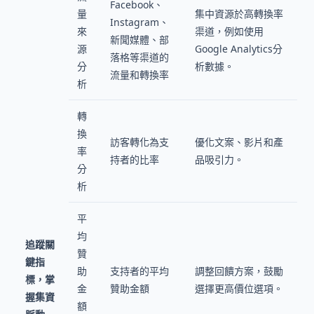
Facebook、
量
集中資源於高轉換率
Instagram、
來
渠道，例如使用
新聞媒體、部
源
Google Analytics分
落格等渠道的
分
析數據。
流量和轉換率
析
轉
換
訪客轉化為支
優化文案、影片和產
率
持者的比率
品吸引力。
分
析
平
均
追蹤關
贊
鍵指
助
支持者的平均
調整回饋方案，鼓勵
標，掌
金
贊助金額
選擇更高價位選項。
握集資
額