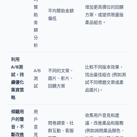
贊
增加更高價位的回饋
平均贊助金額
助
方案，或提供限量版
偏低
金
產品組合。
額
分
析
利用
A/B測
比較不同版本效果，
A/B
不同的文案、
試，持
找出最佳組合 (例如測
測
圖片、影片、
續優化
試不同標題文案或產
試
回饋方案
集資策
品圖片)。
略
傾聽用
用
收集用戶意見和建
戶的聲
戶
問卷調查、社
議，改進產品和服務
音，不
意
群互動、客服
(例如詢問產品顏色、
斷改進
見