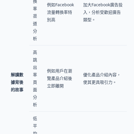
換
例如Facebook
加大Facebook廣告投
率
流量轉換率特
入，分析受歡迎廣告
渠
別高
類型。
道
分
析
高
跳
出
例如用戶在瀏
解讀數
率
優化產品介紹內容，
覽產品介紹後
據背後
頁
使其更具吸引力。
立即離開
的故事
面
分
析
低
平
均