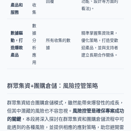
回覆
功能、設計等方面的
產品和
收
看法)。
服務
集
數
數據驅
據
精準掌握集資效果，
動，打
分
所有收集的數
優化策略，打造受歡
造爆款
析
據
迎產品，並與支持者
產品
應
建立長期合作關係。
用
群眾集資+團購倉儲：風險控管策略
群眾集資結合團購倉儲模式，雖然能帶來爆發性的成長，
但其中潛藏的風險也不容忽視。
風險控管是確保專案成功
的關鍵
，本段將深入探討在群眾集資和團購倉儲流程中可
能遇到的各種風險，並提供相應的應對策略，助您避開雷