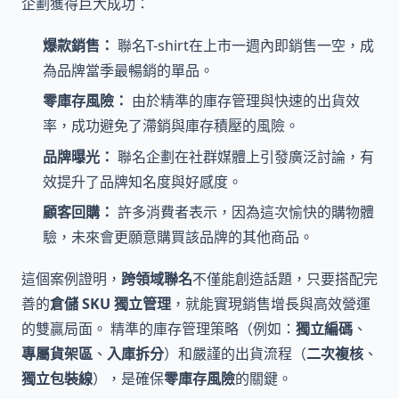
企劃獲得巨大成功：
爆款銷售：
聯名T-shirt在上市一週內即銷售一空，成
為品牌當季最暢銷的單品。
零庫存風險：
由於精準的庫存管理與快速的出貨效
率，成功避免了滯銷與庫存積壓的風險。
品牌曝光：
聯名企劃在社群媒體上引發廣泛討論，有
效提升了品牌知名度與好感度。
顧客回購：
許多消費者表示，因為這次愉快的購物體
驗，未來會更願意購買該品牌的其他商品。
這個案例證明，
跨領域聯名
不僅能創造話題，只要搭配完
善的
倉儲 SKU 獨立管理
，就能實現銷售增長與高效營運
的雙贏局面。 精準的庫存管理策略（例如：
獨立編碼
、
專屬貨架區
、
入庫拆分
）和嚴謹的出貨流程（
二次複核
、
獨立包裝線
），是確保
零庫存風險
的關鍵。