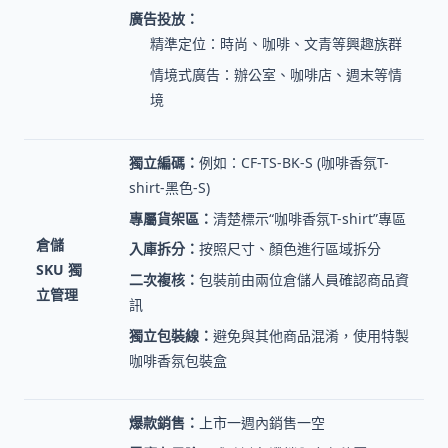
廣告投放：
精準定位：時尚、咖啡、文青等興趣族群
情境式廣告：辦公室、咖啡店、週末等情
境
獨立編碼：
例如：CF-TS-BK-S (咖啡香氛T-
shirt-黑色-S)
專屬貨架區：
清楚標示“咖啡香氛T-shirt”專區
倉儲
入庫拆分：
按照尺寸、顏色進行區域拆分
SKU 獨
二次複核：
包裝前由兩位倉儲人員確認商品資
立管理
訊
獨立包裝線：
避免與其他商品混淆，使用特製
咖啡香氛包裝盒
爆款銷售：
上市一週內銷售一空