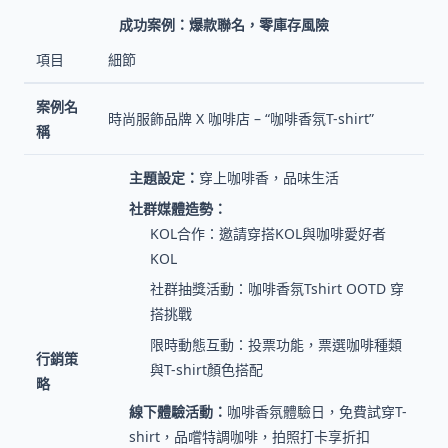
成功案例：爆款聯名，零庫存風險
項目
細節
案例名
時尚服飾品牌 X 咖啡店 – “咖啡香氛T-shirt”
稱
主題設定：
穿上咖啡香，品味生活
社群媒體造勢：
KOL合作：邀請穿搭KOL與咖啡愛好者
KOL
社群抽獎活動：咖啡香氛Tshirt OOTD 穿
搭挑戰
限時動態互動：投票功能，票選咖啡種類
行銷策
與T-shirt顏色搭配
略
線下體驗活動：
咖啡香氛體驗日，免費試穿T-
shirt，品嚐特調咖啡，拍照打卡享折扣