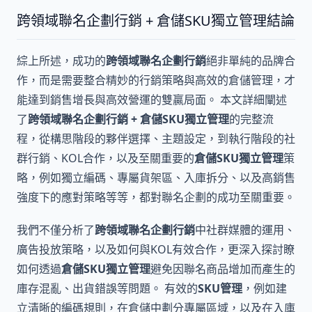
跨領域聯名企劃行銷 + 倉儲SKU獨立管理結論
綜上所述，成功的
跨領域聯名企劃行銷
絕非單純的品牌合
作，而是需要整合精妙的行銷策略與高效的倉儲管理，才
能達到銷售增長與高效營運的雙贏局面。 本文詳細闡述
了
跨領域聯名企劃行銷 + 倉儲SKU獨立管理
的完整流
程，從構思階段的夥伴選擇、主題設定，到執行階段的社
群行銷、KOL合作，以及至關重要的
倉儲SKU獨立管理
策
略，例如獨立編碼、專屬貨架區、入庫拆分、以及高銷售
強度下的應對策略等等，都對聯名企劃的成功至關重要。
我們不僅分析了
跨領域聯名企劃行銷
中社群媒體的運用、
廣告投放策略，以及如何與KOL有效合作，更深入探討瞭
如何透過
倉儲SKU獨立管理
避免因聯名商品增加而產生的
庫存混亂、出貨錯誤等問題。 有效的
SKU管理
，例如建
立清晰的編碼規則，在倉儲中劃分專屬區域，以及在入庫