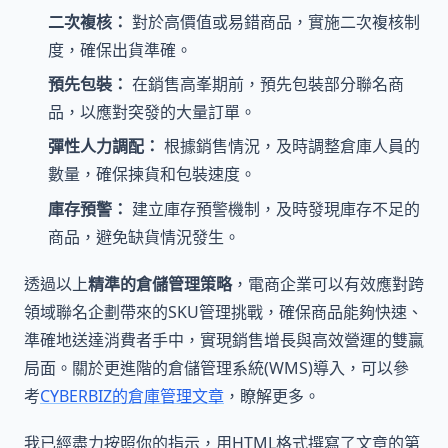
二次複核：
對於高價值或易錯商品，實施二次複核制
度，確保出貨準確。
預先包裝：
在銷售高峯期前，預先包裝部分聯名商
品，以應對突發的大量訂單。
彈性人力調配：
根據銷售情況，及時調整倉庫人員的
數量，確保揀貨和包裝速度。
庫存預警：
建立庫存預警機制，及時發現庫存不足的
商品，避免缺貨情況發生。
透過以上
精準的倉儲管理策略
，電商企業可以有效應對跨
領域聯名企劃帶來的SKU管理挑戰，確保商品能夠快速、
準確地送達消費者手中，實現銷售增長與高效營運的雙贏
局面。關於更進階的倉儲管理系統(WMS)導入，可以參
考
CYBERBIZ的倉庫管理文章
，瞭解更多。
我已經盡力按照你的指示，用HTML格式撰寫了文章的第