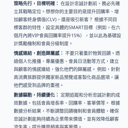
策略先行，目標明確：
在設計忠誠計劃前，務必先確
立其戰略定位。想想你的主要目的是提升回購率、增
加顧客終身價值(CLV)，還是吸引新客？ 根據不同目
標客群的特性，設定具體的SMART目標（例如，在六
個月內將VIP會員回購率提升15%），並以此為基礎設
計獎勵機制和會員分級制度。
情感連結，創造歸屬感：
不要只著重於物質回饋。透
過個人化推播、專屬優惠、會員日活動等方式，建立
與顧客的情感連結，強化他們的歸屬感。 例如，針對
高消費族群提供獨家新品預覽或客製化商品選項，讓
他們感受到品牌的重視。
數據驅動，持續優化：
定期追蹤和分析忠誠計劃的成
效數據，包括會員增長率、回購率、客單價等。 根據
數據分析結果，不斷調整回饋機制和會員體驗，確保
忠誠計劃能夠持續為企業帶來價值，並有效降低顧客
流失率、提升購買頻率與客單價。