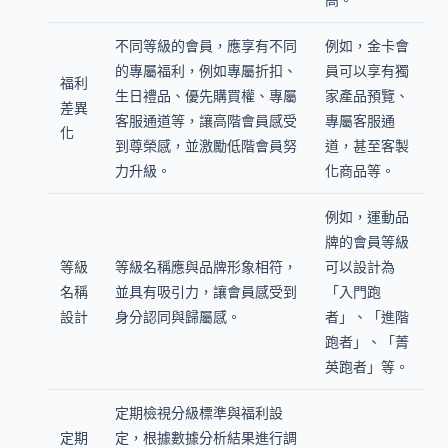
不同等級的會員，應享有不同
例如，金卡會
的專屬福利，例如專屬折扣、
員可以享有獨
福利
生日禮品、優先購買權、專屬
家產品預覽、
差異
客服通道等，讓高階會員感受
專屬客服通
化
到尊榮感，並激勵低階會員努
道，甚至客製
力升級。
化商品等。
例如，運動品
牌的會員等級
等級
等級名稱應與品牌形象相符，
可以設計為
名稱
並具有吸引力，讓會員感受到
「入門跑
設計
身分認同與歸屬感。
者」、「進階
跑者」、「菁
英跑者」等。
定期檢視分級標準與福利設
定期
定，根據數據分析結果進行調