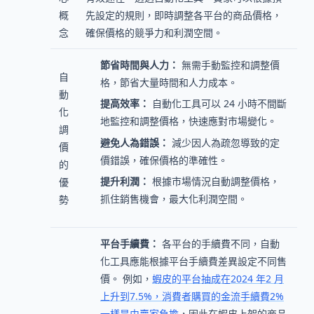
概
先設定的規則，即時調整各平台的商品價格，
念
確保價格的競爭力和利潤空間。
節省時間與人力：
無需手動監控和調整價
自
格，節省大量時間和人力成本。
動
提高效率：
自動化工具可以 24 小時不間斷
化
地監控和調整價格，快速應對市場變化。
調
避免人為錯誤：
減少因人為疏忽導致的定
價
價錯誤，確保價格的準確性。
的
提升利潤：
根據市場情況自動調整價格，
優
抓住銷售機會，最大化利潤空間。
勢
平台手續費：
各平台的手續費不同，自動
化工具應能根據平台手續費差異設定不同售
價。 例如，
蝦皮的平台抽成在2024 年2 月
上升到7.5%，消費者購買的金流手續費2%
一樣是由賣家負擔
，因此在蝦皮上架的商品