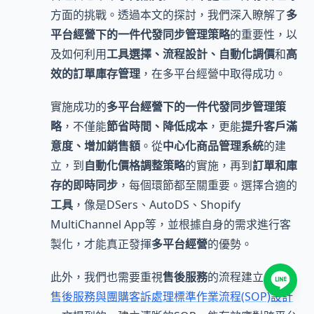
方面的挑戰。透過本文的探討，我們深入瞭解了
多
平台經營下的一件代發同步管理策略
的重要性，以
及如何利用
工具選擇、流程設計、自動化調價
和
高
效的訂單庫存管理
，在多平台經營中取得成功。
實施成功的
多平台經營下的一件代發同步管理策
略
，不僅能
節省時間、降低成本
，更能
提升客戶滿
意度、增加銷售額
。從
中心化商品管理系統
的建
立，到
自動化價格調整策略
的實施，再到
訂單和庫
存的即時同步
，每個環節都至關重要。選擇合適的
工具
，像是DSers、AutoDS、Shopify
MultiChannel App等，並根據自身的需求進行客
製化，才能真正發揮
多平台經營
的優勢。
此外，我們也需要重視
售後服務
的流程建立。就像
售後服務與團購客訴處理標準作業流程(SOP)設計