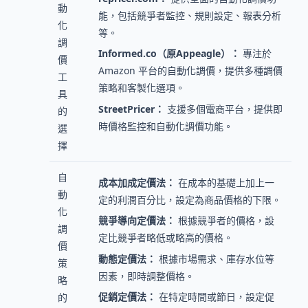
動
能，包括競爭者監控、規則設定、報表分析
化
等。
調
Informed.co（原Appeagle）：
專注於
價
Amazon 平台的自動化調價，提供多種調價
工
策略和客製化選項。
具
StreetPricer：
支援多個電商平台，提供即
的
時價格監控和自動化調價功能。
選
擇
自
成本加成定價法：
在成本的基礎上加上一
動
定的利潤百分比，設定為商品價格的下限。
化
競爭導向定價法：
根據競爭者的價格，設
調
定比競爭者略低或略高的價格。
價
動態定價法：
根據市場需求、庫存水位等
策
因素，即時調整價格。
略
促銷定價法：
在特定時間或節日，設定促
的