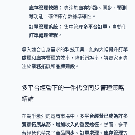
庫存管理軟體：
專注於
庫存追蹤
、
同步
、
預測
等功能，確保庫存數據準確性。
訂單管理系統：
集中管理
多平台訂單
，自動化
訂單處理流程
。
導入適合自身需求的
科技工具
，能夠大幅提升
訂單
處理
和
庫存管理
的效率，降低錯誤率，讓賣家更專
注於
業務拓展
和
品牌建設
。
多平台經營下的一件代發同步管理策略
結論
在競爭激烈的電商市場中，
多平台經營已成為許多
賣家拓展業務、增加收入的重要途徑
。然而，多平
台經營也帶來了
商品同步、訂單處理、庫存管理
等