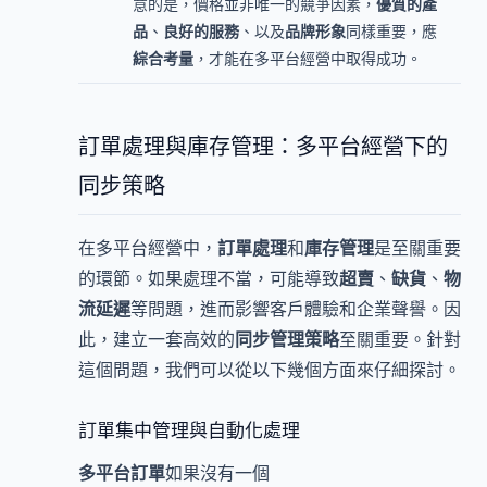
意的是，價格並非唯一的競爭因素，
優質的產
品
、
良好的服務
、以及
品牌形象
同樣重要，應
綜合考量
，才能在多平台經營中取得成功。
訂單處理與庫存管理：多平台經營下的
同步策略
在多平台經營中，
訂單處理
和
庫存管理
是至關重要
的環節。如果處理不當，可能導致
超賣
、
缺貨
、
物
流延遲
等問題，進而影響客戶體驗和企業聲譽。因
此，建立一套高效的
同步管理策略
至關重要。針對
這個問題，我們可以從以下幾個方面來仔細探討。
訂單集中管理與自動化處理
多平台訂單
如果沒有一個