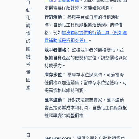
自
定價需要仔細計算，才能確保利潤。
動
行銷活動：
參與平台或自辦的行銷活動
化
時，自動化工具應能根據活動規則調整價
調
格，例如
蝦皮獨家提供的行銷工具（例如運
價
費補助或是折扣券等）
。
的
關
競爭者價格：
監控競爭者的價格變化，並
鍵
根據自身產品的優勢和定位，調整價格以保
考
持競爭力。
量
庫存水位：
當庫存水位過高時，可適當降
因
低價格以加速銷售；當庫存水位過低時，可
素
提高價格以維持利潤。
匯率波動：
針對跨境電商賣家，匯率波動
會直接影響成本和利潤，自動化工具應能根
據匯率變化調整價格。
自
repricer.com：
提供全面的自動化調價功