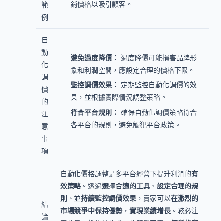
銷價格以吸引顧客。
範
例
自
動
避免過度降價：
過度降價可能損害品牌形
化
象和利潤空間，應設定合理的價格下限。
調
監控調價效果：
定期監控自動化調價的效
價
果，並根據實際情況調整策略。
的
符合平台規則：
確保自動化調價策略符合
注
各平台的規則，避免觸犯平台政策。
意
事
項
自動化價格調整是多平台經營下提升利潤的
有
效策略
。透過
選擇合適的工具
、
設定合理的規
則
、並
持續監控調價效果
，賣家可以
在激烈的
結
市場競爭中保持優勢
，
實現業績增長
。務必注
論