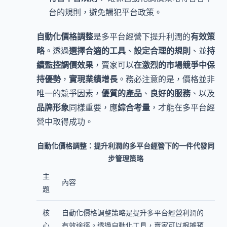
台的規則，避免觸犯平台政策。
自動化價格調整
是多平台經營下提升利潤的
有效策
略
。透過
選擇合適的工具
、
設定合理的規則
、並
持
續監控調價效果
，賣家可以
在激烈的市場競爭中保
持優勢
，
實現業績增長
。務必注意的是，價格並非
唯一的競爭因素，
優質的產品
、
良好的服務
、以及
品牌形象
同樣重要，應
綜合考量
，才能在多平台經
營中取得成功。
自動化價格調整：提升利潤的多平台經營下的一件代發同
步管理策略
主
內容
題
核
自動化價格調整策略是提升多平台經營利潤的
心
有效途徑。透過自動化工具，賣家可以根據預