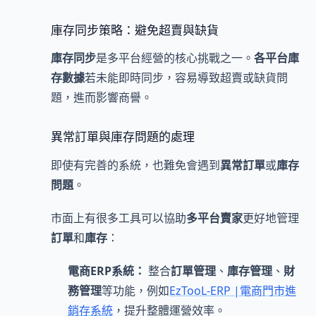
庫存同步策略：避免超賣與缺貨
庫存同步
是多平台經營的核心挑戰之一。
各平台庫
存數據
若未能即時同步，容易導致超賣或缺貨問
題，進而影響商譽。
異常訂單與庫存問題的處理
即使有完善的系統，也難免會遇到
異常訂單
或
庫存
問題
。
市面上有很多工具可以協助
多平台賣家
更好地管理
訂單
和
庫存
：
電商ERP系統：
整合
訂單管理
、
庫存管理
、
財
務管理
等功能，例如
EzTooL-ERP |電商門市進
銷存系統
，提升整體運營效率。