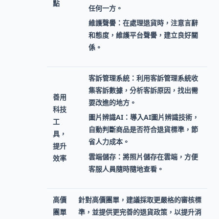
點
任何一方。
維護聲譽：
在處理退貨時，注意言辭
和態度，維護平台聲譽，建立良好關
係。
客訴管理系統：
利用客訴管理系統收
集客訴數據，分析客訴原因，找出需
善用
要改進的地方。
科技
圖片辨識AI：
導入AI圖片辨識技術，
工
自動判斷商品是否符合退貨標準，節
具，
省人力成本。
提升
雲端儲存：
將照片儲存在雲端，方便
效率
客服人員隨時隨地查看。
高價
針對高價團單，建議採取更嚴格的審核標
團單
準，並提供更完善的退貨政策，以提升消