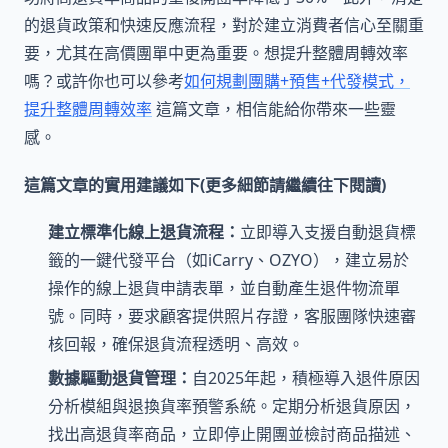
的退貨政策和快速反應流程，對於建立消費者信心至關重
要，尤其在高價團單中更為重要。想提升整體周轉效率
嗎？或許你也可以參考
如何規劃團購+預售+代發模式，
提升整體周轉效率
這篇文章，相信能給你帶來一些靈
感。
這篇文章的實用建議如下(更多細節請繼續往下閱讀)
建立標準化線上退貨流程：
立即導入支援自動退貨標
籤的一鍵代發平台（如iCarry、OZYO），建立易於
操作的線上退貨申請表單，並自動產生退件物流單
號。同時，要求顧客提供照片存證，客服團隊快速審
核回報，確保退貨流程透明、高效。
數據驅動退貨管理：
自2025年起，積極導入退件原因
分析模組與退換貨率預警系統。定期分析退貨原因，
找出高退貨率商品，立即停止開團並檢討商品描述、