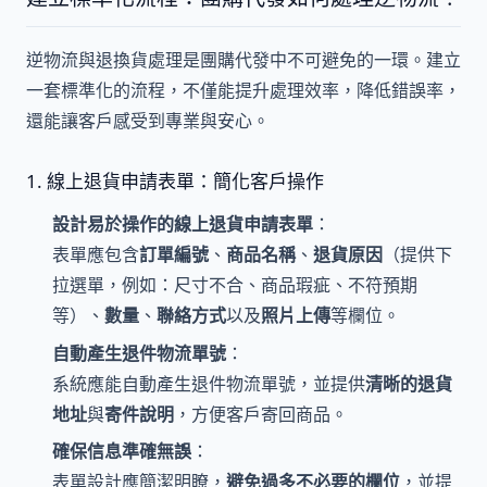
逆物流與退換貨處理是團購代發中不可避免的一環。建立
一套標準化的流程，不僅能提升處理效率，降低錯誤率，
還能讓客戶感受到專業與安心。
1. 線上退貨申請表單：簡化客戶操作
設計易於操作的線上退貨申請表單
：
表單應包含
訂單編號
、
商品名稱
、
退貨原因
（提供下
拉選單，例如：尺寸不合、商品瑕疵、不符預期
等）、
數量
、
聯絡方式
以及
照片上傳
等欄位。
自動產生退件物流單號
：
系統應能自動產生退件物流單號，並提供
清晰的退貨
地址
與
寄件說明
，方便客戶寄回商品。
確保信息準確無誤
：
表單設計應簡潔明瞭，
避免過多不必要的欄位
，並提