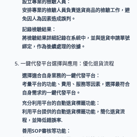
設立專業的檢驗人員
：
安排
專業的檢驗人員
負責退貨商品的檢驗工作，
避
免因人為因素造成誤判
。
記錄檢驗結果
：
將
檢驗結果詳細記錄在系統中
，並與退貨申請單號
綁定，作為後續處理的依據。
5. 一鍵代發平台選擇與應用：優化退貨流程
選擇適合自身業務的一鍵代發平台
：
考量
平台的功能
、
費用
、
服務
等因素，選擇最符合
自身需求的一鍵代發平台。
充分利用平台的自動退貨標籤功能
：
利用平台提供的
自動退貨標籤功能
，簡化退貨流
程，並降低錯誤率.
善用SOP審核等功能
：