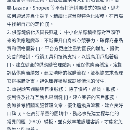
鑒 Lazada、Shopee 等平台打造拼團模式的經驗，思考
如何透過差異化競爭、精細化運營與特色化服務，在市場
中找到自己的定位 [i]。
2. 供應鏈優化與團長賦能： 中小企業應積極應對巨頭帶
來的供應鏈變革，不斷提升自身核心競爭力，確保商品品
質和價格優勢 [i]。平台方更應注重對團長的賦能，提供
完善的培訓、行銷工具和技術支持，以提高用戶黏著度
[i]。建立健全的供應鏈管理體系，確保供應商穩定，定期
評估供應商績效，建立清晰的採購流程，並根據需求合理
安排採購計畫，避免庫存積壓或缺貨情況的發生.
3. 重視顧客體驗與售後服務： 除了價格，品質、服務、
便利性及社群互動也是關鍵 [i]。建立完善的客戶服務，
例如參考相關客服管理文章，優化退換貨流程，建立良好
口碑 [i]。在高訂單量的團購中，務必事先建立標準化的
常見問題（FAQ）模板，並有效率地處理客訴，才能避免
影響品牌聲譽。