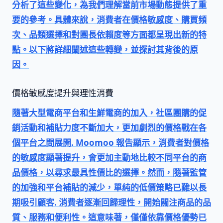
分析了這些變化，為我們理解當前市場動態提供了重
要的參考。具體來說，消費者在
價格敏感度
、
購買頻
次
、
品類選擇
和
對團長依賴度
等方面都呈現出新的特
點。以下將詳細闡述這些轉變，並探討其背後的原
因。
價格敏感度提升與理性消費
隨著大型電商平台和生鮮電商的加入，社區團購的促
銷活動和補貼力度不斷加大，更加劇烈的價格戰在各
個平台之間展開. Moomoo 報告顯示，消費者對價格
的敏感度顯著提升，會更加主動地比較不同平台的商
品價格，以尋求最具性價比的選擇。然而，隨著監管
的加強和平台補貼的減少，單純的低價策略已難以長
期吸引顧客. 消費者逐漸回歸理性，開始關注商品的
品
質
、
服務
和
便利性
。這意味著，僅僅依靠價格優勢已