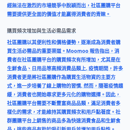
經無法在激烈的市場競爭中脫穎而出，社區團購平台
需要提供更全面的價值才能贏得消費者的青睞。
購買頻次增加與生活必需品需求
社區團購以其便利性和價格優勢，逐漸成為消費者購
買
生活必需品
的重要渠道。Moomoo 報告指出，消
費者在社區團購平台的購買頻次有所增加，尤其是在
生鮮食品
、
日用品
等高頻消費品類上. 疫情期間，許多
消費者更是將社區團購作為購買生活物資的主要方
式，進一步培養了線上購物的習慣. 然而，隨著疫情趨
緩，消費者也開始尋求更多元化的購物選擇。因此，
社區團購平台需要不斷豐富商品品類，滿足消費者多
樣化的需求，才能維持其購買頻次和用戶黏著度。社
群團購平台上銷售的商品多為快速消費食品和生鮮食
品，這些商品有助於吸引新用戶並增加用戶粘性。