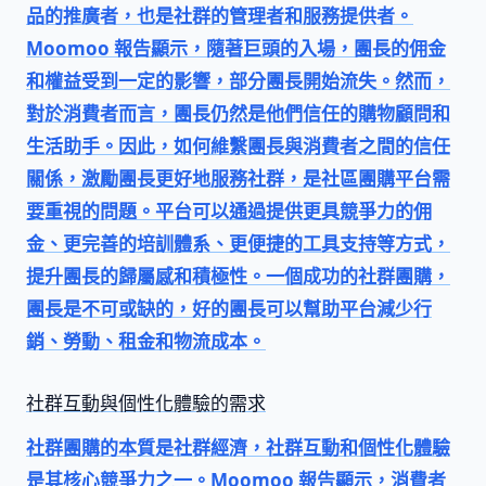
品的推廣者，也是社群的管理者和服務提供者。
Moomoo 報告顯示，隨著巨頭的入場，團長的佣金
和權益受到一定的影響，部分團長開始流失。然而，
對於消費者而言，團長仍然是他們信任的購物顧問和
生活助手。因此，如何維繫團長與消費者之間的信任
關係，激勵團長更好地服務社群，是社區團購平台需
要重視的問題。平台可以通過提供更具競爭力的佣
金、更完善的培訓體系、更便捷的工具支持等方式，
提升團長的歸屬感和積極性。一個成功的社群團購，
團長是不可或缺的，好的團長可以幫助平台減少行
銷、勞動、租金和物流成本。
社群互動與個性化體驗的需求
社群團購的本質是
社群經濟
，社群互動和個性化體驗
是其核心競爭力之一。Moomoo 報告顯示，消費者