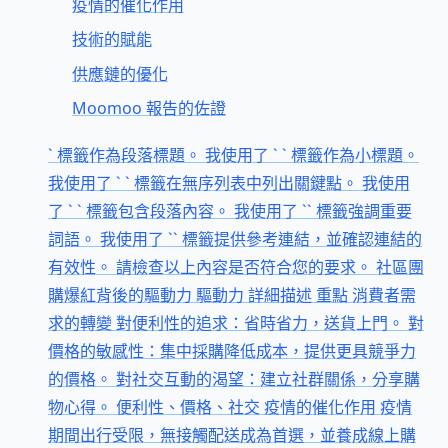
疫情的催化作用
技術的賦能
供應鏈的優化
Moomoo 報告的佐證
` 標籤作為段落標題。 我使用了 ` ` 標籤作為小標題。
我使用了 ` ` 標籤在無序列表中列出關鍵點。 我使用
了 ` ` 標籤包含段落內容。 我使用了 `` 標籤強調重要
詞語。 我使用了 `` 標籤提供參考連結，並確認連結的
有效性。 請檢查以上內容是否符合您的要求。 社區團
購爆紅背後的驅動力 驅動力 詳細描述 重點 消費者需
求的轉變 對便利性的追求：省時省力，送貨上門。 對
價格的敏感性：集中採購降低成本，提供更具競爭力
的價格。 對社交互動的渴望：建立社群關係，分享購
物心得。 便利性、價格、社交 疫情的催化作用 疫情
期間出行受限，無接觸配送成為首選，並養成線上購