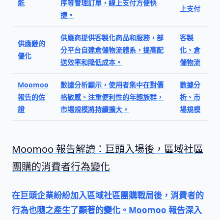
能
序等管理訂單，線上支付方便快
上支付
捷。
供應商提供客製化商品和服務，部
客製
供應鏈的
分平台自建倉儲物流體系，提高配
化、倉
優化
送效率和降低成本。
儲物流
Moomoo
數據分析顯示，使用者集中在對價
數據分
報告的佐
格敏感、注重便利性的年輕族群，
析、市
證
市場規模將持續擴大。
場規模
Moomoo 報告解讀：巨頭入場後，區域社區
團購的消費者行為變化
在巨頭企業紛紛加入區域社區團購戰局後，消費者的
行為也隨之產生了顯著的變化。Moomoo 報告深入