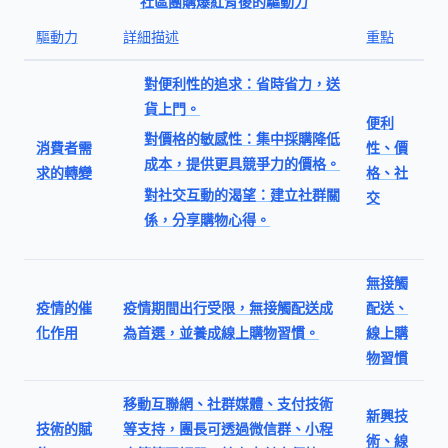
社區團購爆紅背後的驅動力
驅動力
詳細描述
重點
對便利性的追求：省時省力，送
貨上門。
便利
對價格的敏感性：集中採購降低
消費者需
性、價
成本，提供更具競爭力的價格。
求的轉變
格、社
對社交互動的渴望：建立社群關
交
係，分享購物心得。
無接觸
疫情的催
疫情期間出行受限，無接觸配送成
配送、
化作用
為首選，並養成線上購物習慣。
線上購
物習慣
移動互聯網、社群媒體、支付技術
新興技
技術的賦
等支持，團長可透過微信群、小程
術、線