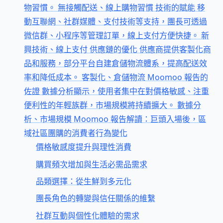
物習慣。 無接觸配送、線上購物習慣 技術的賦能 移
動互聯網、社群媒體、支付技術等支持，團長可透過
微信群、小程序等管理訂單，線上支付方便快捷。 新
興技術、線上支付 供應鏈的優化 供應商提供客製化商
品和服務，部分平台自建倉儲物流體系，提高配送效
率和降低成本。 客製化、倉儲物流 Moomoo 報告的
佐證 數據分析顯示，使用者集中在對價格敏感、注重
便利性的年輕族群，市場規模將持續擴大。 數據分
析、市場規模 Moomoo 報告解讀：巨頭入場後，區
域社區團購的消費者行為變化
價格敏感度提升與理性消費
購買頻次增加與生活必需品需求
品類選擇：從生鮮到多元化
團長角色的轉變與信任關係的維繫
社群互動與個性化體驗的需求