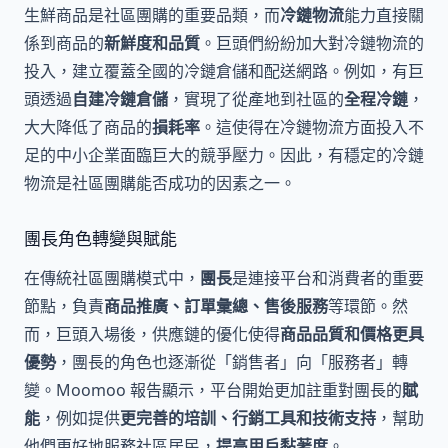
生鮮商品是社區團購的重要品類，而
冷鏈物流
能力直接關
係到商品的
新鮮度和品質
。巨頭們紛紛加大對冷鏈物流的
投入，建立覆蓋全國的冷鏈倉儲和配送網路。例如，有巨
頭透過
自建冷鏈倉儲
，實現了從產地到社區的
全程冷鏈
，
大大降低了商品的
損耗率
。這使得在冷鏈物流方面投入不
足的中小企業面臨巨大的競爭壓力。因此，有穩定的冷鏈
物流是社區團購能否成功的因素之一。
團長角色轉變與賦能
在傳統社區團購模式中，
團長
是連接平台和消費者的重要
節點，負責
商品推廣、訂單彙總、售後服務
等環節。然
而，巨頭入場後，供應鏈的優化使得
商品品質和價格更具
優勢
，團長的角色也逐漸從「銷售者」向「服務者」轉
變。Moomoo 報告顯示，平台開始更加註重對團長的
賦
能
，例如提供
更完善的培訓、行銷工具和技術支持
，幫助
他們更好地服務社區居民，
提高用戶黏著度
。