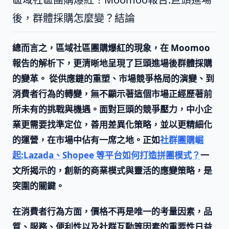
後，群體採購怎麼變？結論
總而言之，
區域社區團購爆紅
的現象，在
Moomoo
報告
的解析下，更清晰地呈現了
巨頭進場後群體採購
的變革。 從供應鏈的重塑、市場競爭格局的演變、到
消費者行為的轉變，無不顯示著這個市場正經歷著前
所未有的挑戰與機遇。面對巨頭的競爭壓力，中小企
業更需要找準定位，善用差異化策略，並以更精細化
的運營，在市場中佔有一席之地。正如
社群團購崛
起:Lazada、Shopee 等平台如何打造拼團模式？
一
文所揭示的，創新的商業模式與靈活的應變策略，是
突圍的關鍵。
在消費者行為方面，價格不再是唯一的考量因素，品
質、服務、便利性以及社群互動等因素的重要性日益